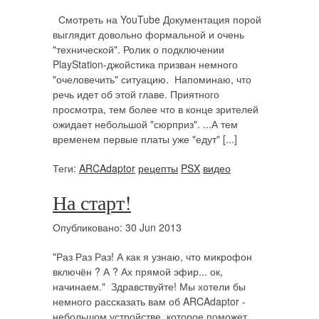
Смотреть на YouTube Документация порой
выглядит довольно формальной и очень
"технической". Ролик о подключении
PlayStation-джойстика призван немного
"очеловечить" ситуацию. Напоминаю, что
речь идет об этой главе. Приятного
просмотра, тем более что в конце зрителей
ожидает небольшой "сюрприз". ...А тем
временем первые платы уже "едут" [...]
Теги:
ARCAdaptor
рецепты
PSX
видео
На старт!
Опубликовано: 30 Jun 2013
"Раз Раз Раз! А как я узнаю, что микрофон
включён ? А ? Ах прямой эфир... ок,
начинаем." Здравствуйте! Мы хотели бы
немного рассказать вам об ARCAdaptor -
небольшом устройстве, которое поможет