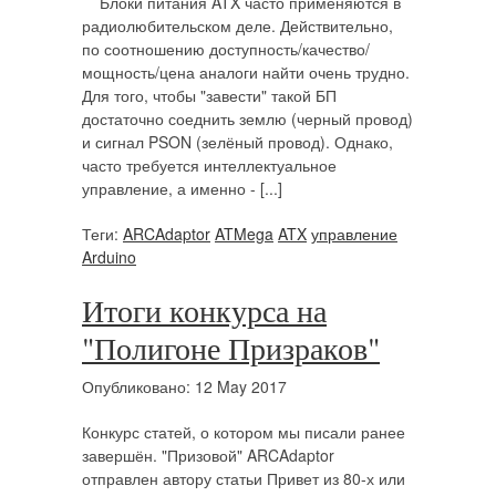
Блоки питания ATX часто применяются в
радиолюбительском деле. Действительно,
по соотношению доступность/качество/
мощность/цена аналоги найти очень трудно.
Для того, чтобы "завести" такой БП
достаточно соеднить землю (черный провод)
и сигнал PSON (зелёный провод). Однако,
часто требуется интеллектуальное
управление, а именно - [...]
Теги:
ARCAdaptor
ATMega
ATX
управление
Arduino
Итоги конкурса на
"Полигоне Призраков"
Опубликовано: 12 May 2017
Конкурс статей, о котором мы писали ранее
завершён. "Призовой" ARCAdaptor
отправлен автору статьи Привет из 80-х или