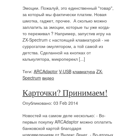
Эмоции. Пожалуй, это единственный "товар",
за который мы фактически платим. Новая
шмотка, гаджет, прочее. А сколько можно
заплатить за эмоции, которые ты уже когда-
то переживал ? Например, запустив игру на
ZX-Spectrum с настоящей клавиатурой - не
суррогатом-эмулятором, а той самой из
детства. Сделанной на кнопках от
калькулятора, микроперекл [...]
Теги:
ARCAdaptor
V-USB
клавиатура
ZX-
Spectrum
видео
Карточки? Принимаем!
Опубликовано: 03 Feb 2014
Новостей на самом деле несколько: - Во-
первых покупку ARCAdaptor можно оплатить
банковской картой благодаря
нововведениям от Яндекс.Денег. - Во-вторых