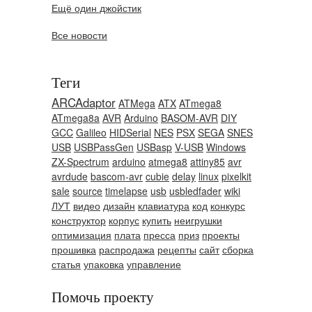
Ещё один джойстик
Все новости
Теги
ARCAdaptor
ATMega
ATX
ATmega8
ATmega8a
AVR
Arduino
BASOM-AVR
DIY
GCC
Galileo
HIDSerial
NES
PSX
SEGA
SNES
USB
USBPassGen
USBasp
V-USB
Windows
ZX-Spectrum
arduino
atmega8
attiny85
avr
avrdude
bascom-avr
cubie
delay
linux
pixelkit
sale
source
timelapse
usb
usbledfader
wiki
ЛУТ
видео
дизайн
клавиатура
код
конкурс
конструктор
корпус
купить
неигрушки
оптимизация
плата
пресса
приз
проекты
прошивка
распродажа
рецепты
сайт
сборка
статья
упаковка
управление
Помочь проекту