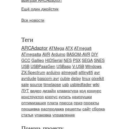
выиграй ARCAdaptor!
Ещё один джойстик
Все новости
Теги
ARCAdaptor
ATMega
ATX
ATmega8
ATmega8a
AVR
Arduino
BASOM-AVR
DIY
GCC
Galileo
HIDSerial
NES
PSX
SEGA
SNES
USB
USBPassGen
USBasp
V-USB
Windows
ZX-Spectrum
arduino
atmega8
attiny85
avr
avrdude
bascom-avr
cubie
delay
linux
pixelkit
sale
source
timelapse
usb
usbledfader
wiki
ЛУТ
видео
дизайн
клавиатура
код
конкурс
конструктор
корпус
купить
неигрушки
оптимизация
плата
пресса
приз
проекты
прошивка
распродажа
рецепты
сайт
сборка
статья
упаковка
управление
Помочь проекту